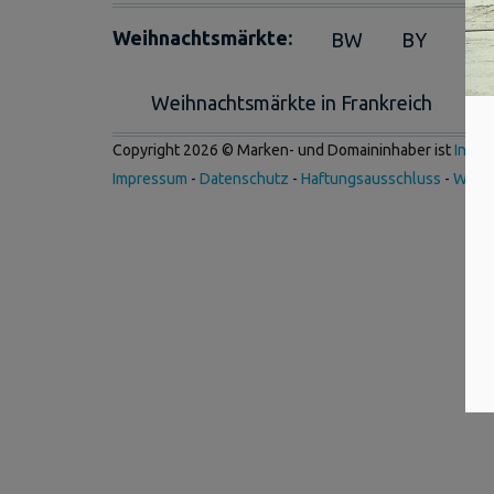
Weihnachtsmärkte:
BW
BY
BE
Weihnachtsmärkte in Frankreich
We
Copyright 2026 © Marken- und Domaininhaber ist
Inter
Impressum
-
Datenschutz
-
Haftungsausschluss
-
Werb