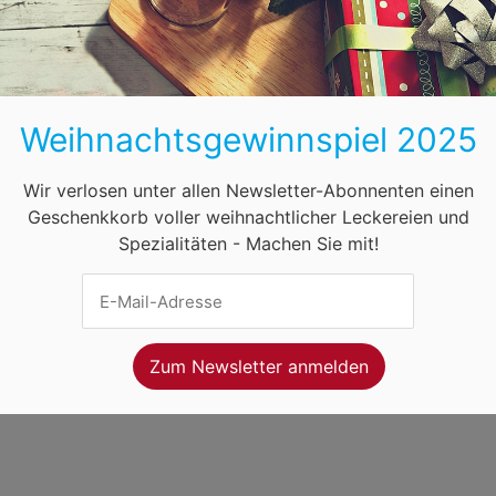
BB
HB
HH
HE
MV
NI
NW
ihnachtsmärkte in Österreich
Öffnungszeiten
F
Weihnachtsgewinnspiel 2025
net Ventures
. Webseitenbetreiber ist
Volo Media
.
ung
-
Kontakt
-
Newsletter
Wir verlosen unter allen Newsletter-Abonnenten einen
Geschenkkorb voller weihnachtlicher Leckereien und
Spezialitäten - Machen Sie mit!