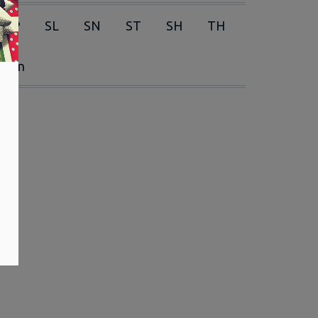
RP
SL
SN
ST
SH
TH
erien