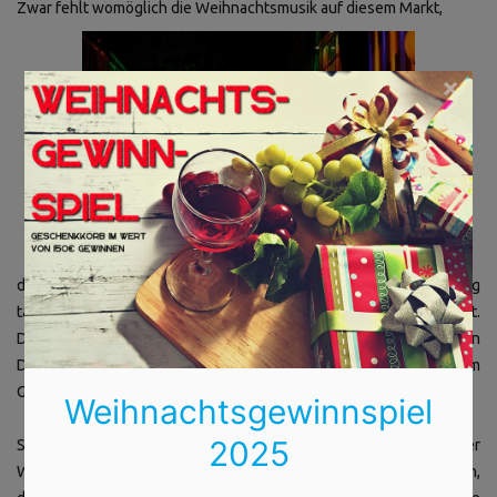
Zwar fehlt womöglich die Weihnachtsmusik auf diesem Markt,
×
doch sicherlich nicht die Dekoration. Die festliche Beleuchtung
tauchen die komplette Altstadt Osnabrücks in ein warmes Licht.
Die historischen Gebäude wurden liebevoll mit verschiedenen
Dekoelementen gestaltet und erstrahlen in weihnachtlichem
Glanz.
Weihnachtsgewinnspiel
2025
Sie werden also sicherlich nichts auf dem Osnabrücker
Weihnachtsmarkt vermissen, sondern durchaus begeistert sein,