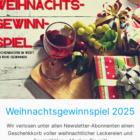
Bodensee
ur durch seine traditionelle Atmosphäre aus, sondern auch durch
 beleuchteten
t zu benennen.
 Lichterketten
ne romantische
rlebnis macht.
Weihnachtsgewinnspiel 2025
amte Altstadt,
 historischen
saden und die
Wir verlosen unter allen Newsletter-Abonnenten einen
für den Besuch. Hier bieten rustikale Holzhütten eine gemütliche
Geschenkkorb voller weihnachtlicher Leckereien und
 Glühwein am Lagerfeuer aufwärmen.