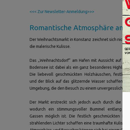
<<< Zur Newsletter-Anmeldung>>>
Romantische Atmosphäre am 
Der Weihnachtsmarkt in Konstanz zeichnet sich nicht n
die malerische Kulisse.
Das „Weihnachtsdorf“ am Hafen mit Aussicht auf den
Bodensee ist dabei als ein ganz besonderes Highligh
Die liebevoll geschmückten Holzhäuschen, festliche
und der Blick auf das glitzernde Wasser schaffen ei
Umgebung, die den Besuch zu einem unvergesslichen E
Der Markt erstreckt sich jedoch auch durch die ges
wodurch ein stimmungsvoller Bummel entlang der
Gassen möglich ist. Die festlich geschmückten Fas
strahlenden Lichter schaffen eine traumhafte Kulisse 
Atmosphäre, und Besucher können sich bei einem Glas