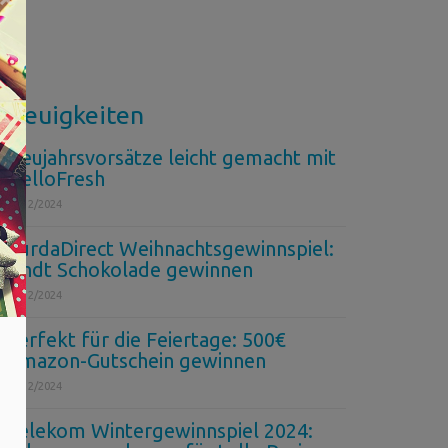
Neuigkeiten
Neujahrsvorsätze leicht gemacht mit
HelloFresh
26/12/2024
BurdaDirect Weihnachtsgewinnspiel:
Lindt Schokolade gewinnen
11/12/2024
Perfekt für die Feiertage: 500€
Amazon-Gutschein gewinnen
10/12/2024
Telekom Wintergewinnspiel 2024: