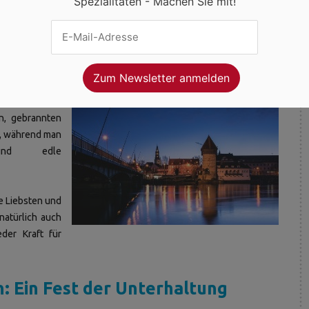
Spezialitäten - Machen Sie mit!
handwerk und kulinarischen
tsmarkt
bieten
enkideen und
in, gebrannten
t, während man
n und edle
ie Liebsten und
natürlich auch
der Kraft für
: Ein Fest der Unterhaltung