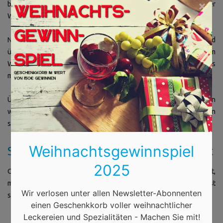
×
besonders zur kalten Jahreszeit gefragt sind – der Celler
Weihnachtsmarkt bietet für jeden etwas.
Neben den Chören und diversen Konzertveranstaltungen sind
übrigens auch die
Tanzgruppen
ein besonderes Highlight auf dem
Weihnachtsmarkt in Celle. Diese treten so regelmäßig auf, dass
man sie kaum verpassen kann.
Übrigens dürfen sich Kinder und Erwachsene an vielen
weihnachtlichen Aktionen beteiligen, die auf dem Markt zu finden
sind. Informationen hierzu gibt es in der Regel vor Ort.
Weihnachtsgewinnspiel
Stimmungsvoll in die Weihnachtszeit
2025
Obgleich die Dunkelheit im Dezember bereits ab 16 Uhr einsetzt,
merkt man davon auf dem Weihnachtsmarkt in Celle wenig. Alles ist
Wir verlosen unter allen Newsletter-Abonnenten
stimmungsvoll beleuchtet und der graue Alltag ist schnell
einen Geschenkkorb voller weihnachtlicher
Leckereien und Spezialitäten - Machen Sie mit!