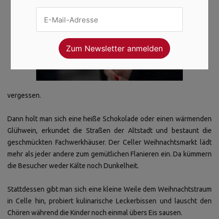
vergessen.
Dann holt man sich eine heiße Schokolade oder einen wärmenden
Glühwein, erkundet die Straßen der Altstadt und bestaunt die
geschmückten Fachwerkhäuser. Der Celler Weihnachtsmarkt lädt
mehr als jeder andere zum gemütlichen Flanieren ein. Da kümmern
die Besucher weder Kälte noch Dunkelheit.
Stattdessen gibt man sich eine kleine Weile dem Weihnachtstraum
in Celle hin, probiert kulinarische Leckerbissen und lauscht den
Chören während die Kinder noch einmal übers Eis sausen.