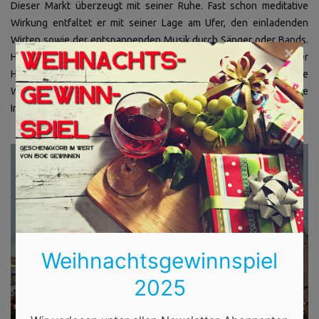
Dieser Markt überzeugt mit seiner Ruhe. Fast schon meditative
Wirkung entfaltet er mit seiner Lage am Ufer, den einladenden
Wirten sowie der entspannenden Musik durch Sänger oder Bands.
×
Hier lassen sich auch die Ausstellungen einiger regionaler
Hersteller sowie Künstler beobachten, die mit Blick auf die
Weihnachtsfeiertage und noch fällige Geschenke eine große
Inspiration sind.
Weihnachtsgewinnspiel
2025