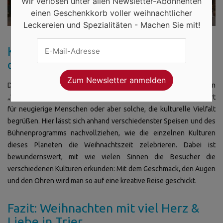
Wir verlosen unter allen Newsletter-Abonnenten
einen Geschenkkorb voller weihnachtlicher
Leckereien und Spezialitäten - Machen Sie mit!
Kultureller Weihnachtsmarkt auf
dem Viehmarktplatz
Diese Veranstaltung bzw. dieser Markt hört auf den Namen
„Weihnachten der Kulturen“ und ist besonders empfehlenswert
für neugierige Menschen oder aber solche, die kulturelle Vielfalt
begrüßen. Hier lässt sich anhand verschiedenster Speisen und des
Bühnenprogramms nachvollziehen, wie die einzelnen Kulturen
dieses Planeten die Weihnachtszeit zelebrieren. Dabei ist
bewundernswert, mit wie vielen Sinnen die Besucher die
verschiedenen Kulturen erkunden: Mit dem Geschmack, den Augen
und den Ohren wird man so auf eine kreative Reise geschickt.
Fazit: Weihnachten mit viel Herz &
Liebe in Trier