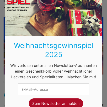
im Modemuseum einen Einblick auf die damalige Mode der letzten
drei Jahrhunderte machen.
Weihnachtsgewinnspiel
2025
Wir verlosen unter allen Newsletter-Abonnenten
einen Geschenkkorb voller weihnachtlicher
Leckereien und Spezialitäten - Machen Sie mit!
Platz des Weihnachtsmarktes in Ludwigsburg
Weihnachtsmarkt Kornwestheim
Ganz in der Nähe von Ludwigsburg findet der Kornwestheimer