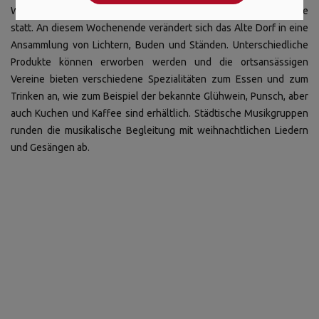
Weihnachtsmarkt alle Jahre am zweiten Adventswochenende
statt. An diesem Wochenende verändert sich das Alte Dorf in eine
Ansammlung von Lichtern, Buden und Ständen. Unterschiedliche
Produkte können erworben werden und die ortsansässigen
Vereine bieten verschiedene Spezialitäten zum Essen und zum
Trinken an, wie zum Beispiel der bekannte Glühwein, Punsch, aber
auch Kuchen und Kaffee sind erhältlich. Städtische Musikgruppen
runden die musikalische Begleitung mit weihnachtlichen Liedern
und Gesängen ab.