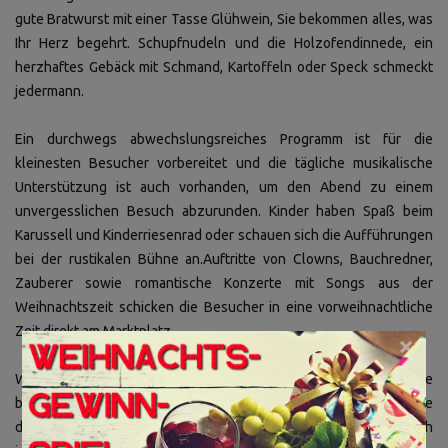
gute Bratwurst mit einer Tasse Glühwein, Sie bekommen alles, was
Ihr Herz begehrt. Schupfnudeln und die Holzofendinnede, ein
herzhaftes Gebäck mit Schmand, Kartoffeln oder Speck schmeckt
jedermann.
Ein durchwegs abwechslungsreiches Programm ist für die
kleinesten Besucher vorbereitet und die tägliche musikalische
Unterstützung ist auch vorhanden, um den Abend zu einem
unvergesslichen Besuch abzurunden. Kinder haben Spaß beim
Karussell und Kinderriesenrad oder schauen sich die Aufführungen
bei der rustikalen Bühne an.Auftritte von Clowns, Bauchredner,
Zauberer sowie romantische Konzerte mit Songs aus der
Weihnachtszeit schicken die Besucher in eine vorweihnachtliche
Zeit direkt am Marktplatz.
×
Wenn Sie möchten, können Sie das Residenzschloss, die größte
barocke Schlossanlage Deutschlands, besuchen. Bei einer Reise
durch die Zeit zwischen Schlafrock und Corsagen können Sie sich