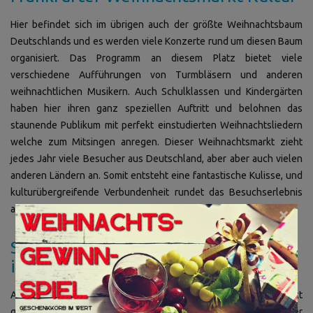
Hier befindet sich im übrigen auch der größte Weihnachtsbaum
Deutschlands und es werden viele Konzerte rund um diesen Baum
organisiert. Das Programm an diesem Platz bietet viele
verschiedene Aufführungen von Turmbläsern und anderen
weihnachtlichen Musikern. Auch Schulklassen und Kindergärten
haben hier ihren ganz speziellen Auftritt und belohnen das
staunende Publikum mit perfekt einstudierten Weihnachtsliedern
welche zum Mitsingen anregen. Dieser Weihnachtsmarkt zieht
jedes Jahr viele Besucher aus Deutschland, aber aber auch vielen
anderen Ländern an. Somit entsteht eine fantastische Kulisse, und
kulturübergreifende Verbundenheit rundet das Besuchserlebnis
auf dem Frankfurter Weihnachtsmarkt ab.
×
So finden Sie den Weihnachtsmarkt
in Frankfurt
Allgemein darf man erwähnen das dieser Weihnachtsmarkt
großflächig aufgestellt ist.Dieser Markt befindet sich in der