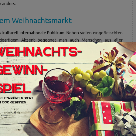
n anders.
 dem Weihnachtsmarkt
 kulturell internationale Publikum. Neben vielen eingefleischten
zigartigem Akzent begegnet man auch Menschen aus aller
 kulturellen Herkunftsländern, und doch wird friedlich und im
en Verkaufsständen. Auf keinem anderen Weihnachtsmarkt in
lern. Feine Holzschnitzarbeiten aus der ganzen Welt sind ebenso
ien, dessen Gerüche einem die Sinne anregen und eben einfach
denster Gewürzen und Kräutern in der Luft. Und das führt jeden
enschein zu nehmen und die köstlichen Speisen zu probieren.
 die Stadt Berlin eben auch viel mehr. Besuchen Sie das
 Des Westens) ordentlich shoppen, oder besichtigen Sie die
mit schönen und begeisternden Weihnachtsdekorationen für
 interessiert, der hat die Möglichkeiten einige der vielen Museen
 zur Weihnachtszeit gesorgt. Neben vielen kleiner „Snack Buden“