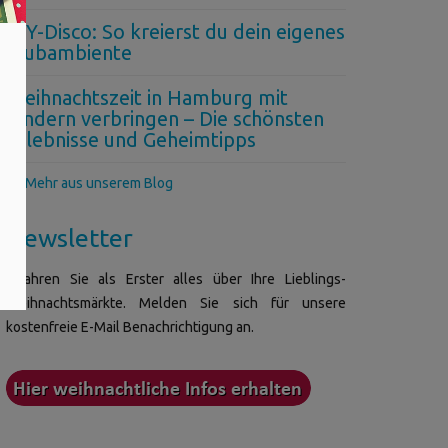
DIY-Disco: So kreierst du dein eigenes
Clubambiente
Weihnachtszeit in Hamburg mit
Kindern verbringen – Die schönsten
Erlebnisse und Geheimtipps
>> Mehr aus unserem Blog
Newsletter
Erfahren Sie als Erster alles über Ihre Lieblings-
Weihnachtsmärkte. Melden Sie sich für unsere
kostenfreie E-Mail Benachrichtigung an.