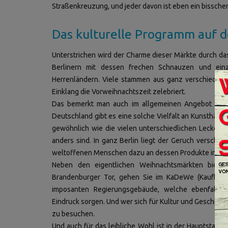
Straßenkreuzung, und jeder davon ist eben ein bissche
Das kulturelle Programm auf
Unterstrichen wird der Charme dieser Märkte durch das
Berlinern mit dessen frechen Schnauzen und ein
Herrenländern. Viele stammen aus ganz verschiedenen
Einklang die Vorweihnachtszeit zelebriert.
Das bemerkt man auch im allgemeinen Angebot an d
Deutschland gibt es eine solche Vielfalt an Kunsthänd
gewöhnlich wie die vielen unterschiedlichen Leckere
anders sind. In ganz Berlin liegt der Geruch verschie
weltoffenen Menschen dazu an dessen Produkte in Aug
Neben den eigentlichen Weihnachtsmärkten bietet
Brandenburger Tor, gehen Sie im KaDeWe (Kaufhaus
imposanten Regierungsgebäude, welche ebenfalls 
Eindruck sorgen. Und wer sich für Kultur und Geschichte
zu besuchen.
Und auch für das leibliche Wohl ist in der Hauptstadt