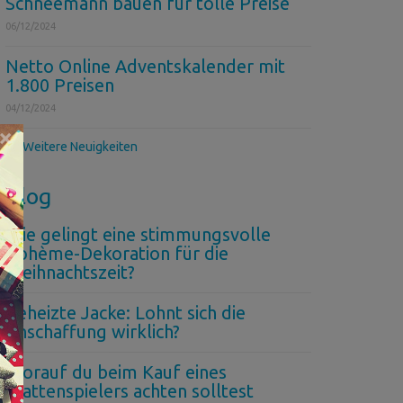
Schneemann bauen für tolle Preise
06/12/2024
Netto Online Adventskalender mit
1.800 Preisen
04/12/2024
×
>> Weitere Neuigkeiten
Blog
Wie gelingt eine stimmungsvolle
Bohème-Dekoration für die
Weihnachtszeit?
Beheizte Jacke: Lohnt sich die
Anschaffung wirklich?
Worauf du beim Kauf eines
Plattenspielers achten solltest