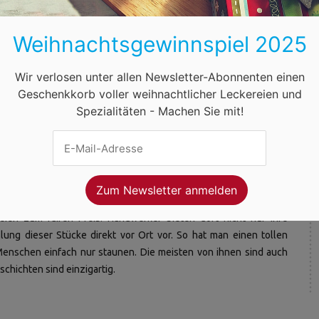
vorragenden Restaurants und Speiselokalen zur Auswahl. Ob
dern findet man ohne langem Suchen eine geeignete Gastronomie.
Weihnachtsgewinnspiel 2025
indet dort seinen Geschmack.
Wir verlosen unter allen Newsletter-Abonnenten einen
r Weihnachtsmärkte
Geschenkkorb voller weihnachtlicher Leckereien und
Spezialitäten - Machen Sie mit!
on ihnen etwas genauer ein. Diese sind von den Besuchern als
ch jährlich die höchsten Besucherzahlen verzeichnen.
teressante Mischung aus visueller Kunst, hervorragenden
ien zum fairen Preis. Handwerker bieten dort nicht nur ihre
ung dieser Stücke direkt vor Ort vor. So hat man einen tollen
 Menschen einfach nur staunen. Die meisten von ihnen sind auch
schichten sind einzigartig.