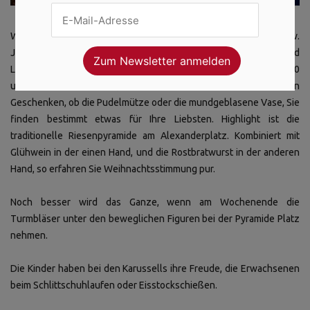
Weihnachtsstimmung bekommt man am Alexanderplatz definitiv.
Jedes Jahr erwarten Sie aufs Neue ein Riesenrad, Karussells und
Losbuden, die Sie in die vorweihnachtliche Zeit einstimmen. 100
unterschiedliche Hütten, mit leckerem Essen oder einfallsreichen
Geschenken, ob die Pudelmütze oder die mundgeblasene Vase, Sie
finden bestimmt etwas für Ihre Liebsten. Highlight ist die
traditionelle Riesenpyramide am Alexanderplatz. Kombiniert mit
Glühwein in der einen Hand, und die Rostbratwurst in der anderen
Hand, so erfahren Sie Weihnachtsstimmung pur.
Noch besser wird das Ganze, wenn am Wochenende die
Turmbläser unter den beweglichen Figuren bei der Pyramide Platz
nehmen.
Die Kinder haben bei den Karussells ihre Freude, die Erwachsenen
beim Schlittschuhlaufen oder Eisstockschießen.