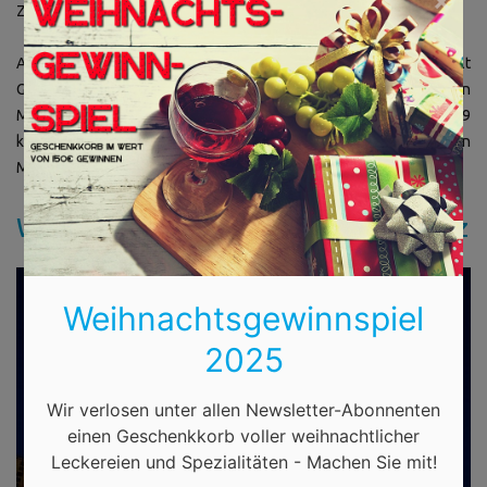
×
Zelten genießen können.
Am 6. Dezember schaut der Nikolaus mit seinen Engeln und verteilt
Geschenke und Leckereien. Begleitet werden sie von den
Musikern des Weihnachtsmarkt-Orchesters. Mitte Dezember 2019
kommen die Christmas Biker vorbei. Sie wollen auf die bedürftigen
Mitbürger in Berlin aufmerksam machen.
Weihnachtsmarkt am Alexanderplatz
Weihnachtsgewinnspiel
2025
Wir verlosen unter allen Newsletter-Abonnenten
einen Geschenkkorb voller weihnachtlicher
Leckereien und Spezialitäten - Machen Sie mit!