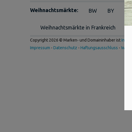
Weihnachtsmärkte:
BW
BY
BE
Weihnachtsmärkte in Frankreich
We
Copyright 2026 © Marken- und Domaininhaber ist
Inter
Impressum
-
Datenschutz
-
Haftungsausschluss
-
Werb