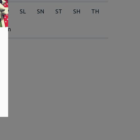
RP
SL
SN
ST
SH
TH
erien