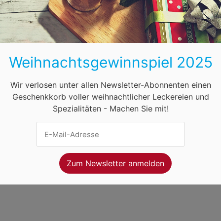
BB
HB
HH
HE
MV
NI
NW
ihnachtsmärkte in Österreich
Öffnungszeiten
F
Weihnachtsgewinnspiel 2025
net Ventures
. Webseitenbetreiber ist
Volo Media
.
ung
-
Kontakt
-
Newsletter
Wir verlosen unter allen Newsletter-Abonnenten einen
Geschenkkorb voller weihnachtlicher Leckereien und
Spezialitäten - Machen Sie mit!