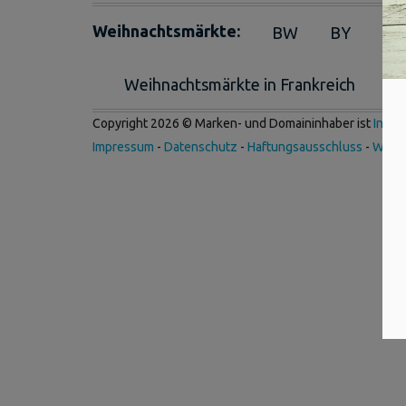
Weihnachtsmärkte:
BW
BY
BE
Weihnachtsmärkte in Frankreich
We
Copyright 2026 © Marken- und Domaininhaber ist
Inter
Impressum
-
Datenschutz
-
Haftungsausschluss
-
Werb