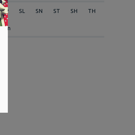
RP
SL
SN
ST
SH
TH
erien