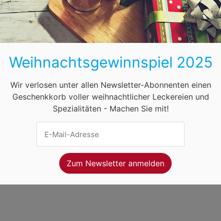
BB
HB
HH
HE
MV
NI
NW
ihnachtsmärkte in Österreich
Öffnungszeiten
F
Weihnachtsgewinnspiel 2025
net Ventures
. Webseitenbetreiber ist
Volo Media
.
ung
-
Kontakt
-
Newsletter
Wir verlosen unter allen Newsletter-Abonnenten einen
Geschenkkorb voller weihnachtlicher Leckereien und
Spezialitäten - Machen Sie mit!