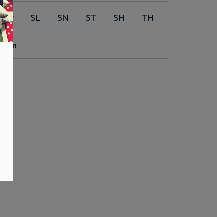
RP
SL
SN
ST
SH
TH
erien