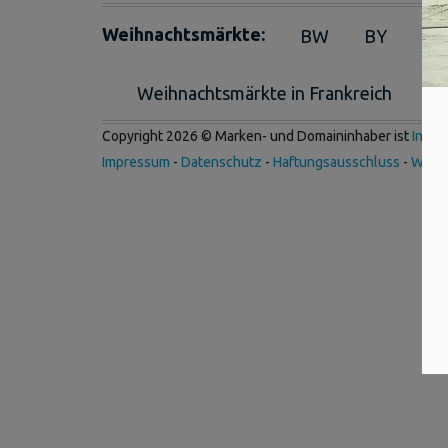
Weihnachtsmärkte:
BW
BY
BE
Weihnachtsmärkte in Frankreich
We
Copyright 2026 © Marken- und Domaininhaber ist
Inter
Impressum
-
Datenschutz
-
Haftungsausschluss
-
Werb