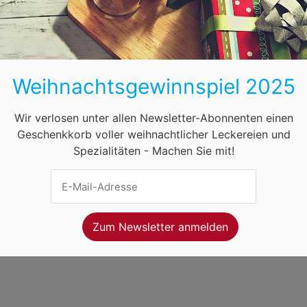
BB
HB
HH
HE
MV
NI
NW
ihnachtsmärkte in Österreich
Öffnungszeiten
F
Weihnachtsgewinnspiel 2025
net Ventures
. Webseitenbetreiber ist
Volo Media
.
ung
-
Kontakt
-
Newsletter
Wir verlosen unter allen Newsletter-Abonnenten einen
Geschenkkorb voller weihnachtlicher Leckereien und
Spezialitäten - Machen Sie mit!