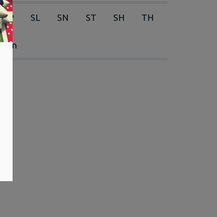
RP
SL
SN
ST
SH
TH
erien