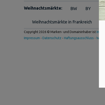
Weihnachtsmärkte:
BW
BY
BE
Weihnachtsmärkte in Frankreich
We
Copyright 2026 © Marken- und Domaininhaber ist
Inter
Impressum
-
Datenschutz
-
Haftungsausschluss
-
Werb