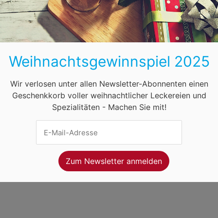
BB
HB
HH
HE
MV
NI
NW
ihnachtsmärkte in Österreich
Öffnungszeiten
F
Weihnachtsgewinnspiel 2025
net Ventures
. Webseitenbetreiber ist
Volo Media
.
ung
-
Kontakt
-
Newsletter
Wir verlosen unter allen Newsletter-Abonnenten einen
Geschenkkorb voller weihnachtlicher Leckereien und
Spezialitäten - Machen Sie mit!