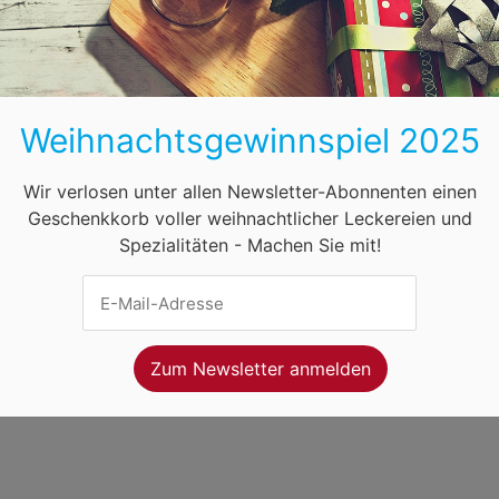
BB
HB
HH
HE
MV
NI
NW
ihnachtsmärkte in Österreich
Öffnungszeiten
F
Weihnachtsgewinnspiel 2025
net Ventures
. Webseitenbetreiber ist
Volo Media
.
ung
-
Kontakt
-
Newsletter
Wir verlosen unter allen Newsletter-Abonnenten einen
Geschenkkorb voller weihnachtlicher Leckereien und
Spezialitäten - Machen Sie mit!