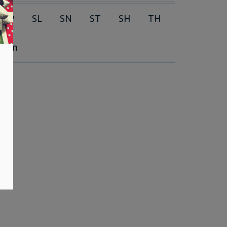
RP
SL
SN
ST
SH
TH
erien