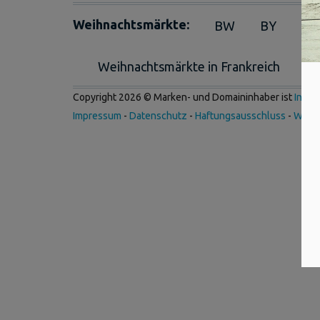
Weihnachtsmärkte:
BW
BY
BE
Weihnachtsmärkte in Frankreich
We
Copyright 2026 © Marken- und Domaininhaber ist
Inter
Impressum
-
Datenschutz
-
Haftungsausschluss
-
Werb