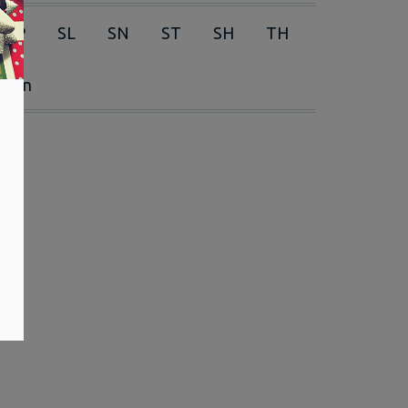
RP
SL
SN
ST
SH
TH
erien