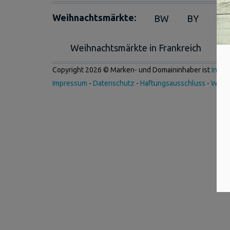
Weihnachtsmärkte:
BW
BY
BE
Weihnachtsmärkte in Frankreich
We
Copyright 2026 © Marken- und Domaininhaber ist
Inter
Impressum
-
Datenschutz
-
Haftungsausschluss
-
Werb