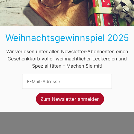
BB
HB
HH
HE
MV
NI
NW
ihnachtsmärkte in Österreich
Öffnungszeiten
F
Weihnachtsgewinnspiel 2025
net Ventures
. Webseitenbetreiber ist
Volo Media
.
ung
-
Kontakt
-
Newsletter
Wir verlosen unter allen Newsletter-Abonnenten einen
Geschenkkorb voller weihnachtlicher Leckereien und
Spezialitäten - Machen Sie mit!