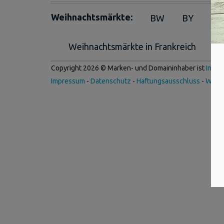
Weihnachtsmärkte:
BW
BY
BE
Weihnachtsmärkte in Frankreich
We
Copyright 2026 © Marken- und Domaininhaber ist
Inter
Impressum
-
Datenschutz
-
Haftungsausschluss
-
Werb