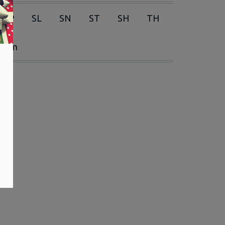
RP
SL
SN
ST
SH
TH
erien