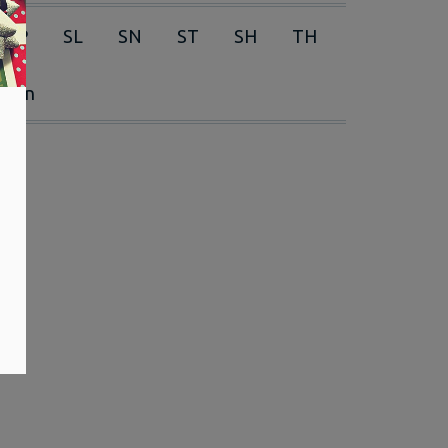
RP
SL
SN
ST
SH
TH
erien