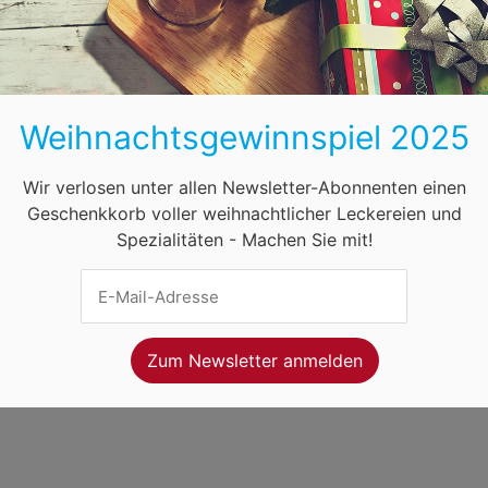
BB
HB
HH
HE
MV
NI
NW
ihnachtsmärkte in Österreich
Öffnungszeiten
F
Weihnachtsgewinnspiel 2025
net Ventures
. Webseitenbetreiber ist
Volo Media
.
ung
-
Kontakt
-
Newsletter
Wir verlosen unter allen Newsletter-Abonnenten einen
Geschenkkorb voller weihnachtlicher Leckereien und
Spezialitäten - Machen Sie mit!