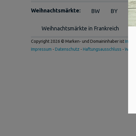
Weihnachtsmärkte:
BW
BY
BE
Weihnachtsmärkte in Frankreich
We
Copyright 2026 © Marken- und Domaininhaber ist
Inter
Impressum
-
Datenschutz
-
Haftungsausschluss
-
Werb