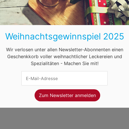
BB
HB
HH
HE
MV
NI
NW
ihnachtsmärkte in Österreich
Öffnungszeiten
F
Weihnachtsgewinnspiel 2025
net Ventures
. Webseitenbetreiber ist
Volo Media
.
ung
-
Kontakt
-
Newsletter
Wir verlosen unter allen Newsletter-Abonnenten einen
Geschenkkorb voller weihnachtlicher Leckereien und
Spezialitäten - Machen Sie mit!