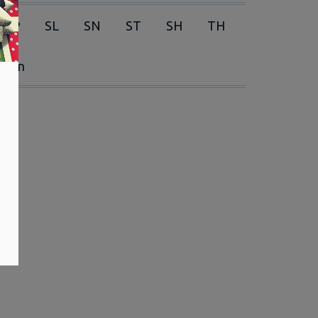
RP
SL
SN
ST
SH
TH
erien