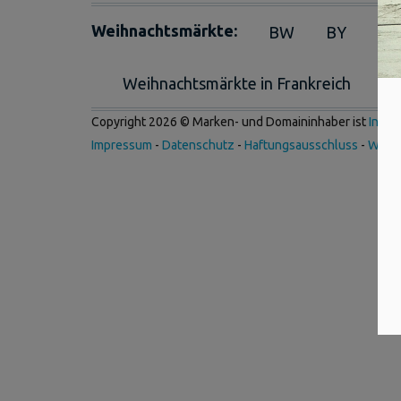
Weihnachtsmärkte:
BW
BY
BE
Weihnachtsmärkte in Frankreich
We
Copyright 2026 © Marken- und Domaininhaber ist
Inter
Impressum
-
Datenschutz
-
Haftungsausschluss
-
Werb