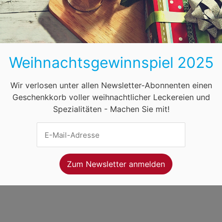
BB
HB
HH
HE
MV
NI
NW
ihnachtsmärkte in Österreich
Öffnungszeiten
F
Weihnachtsgewinnspiel 2025
net Ventures
. Webseitenbetreiber ist
Volo Media
.
ung
-
Kontakt
-
Newsletter
Wir verlosen unter allen Newsletter-Abonnenten einen
Geschenkkorb voller weihnachtlicher Leckereien und
Spezialitäten - Machen Sie mit!