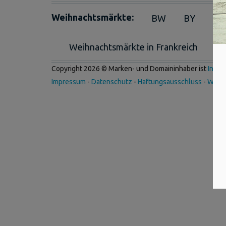
Weihnachtsmärkte:
BW
BY
BE
Weihnachtsmärkte in Frankreich
We
Copyright 2026 © Marken- und Domaininhaber ist
Inter
Impressum
-
Datenschutz
-
Haftungsausschluss
-
Werb