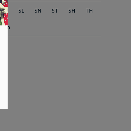
RP
SL
SN
ST
SH
TH
erien