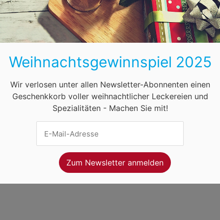
BB
HB
HH
HE
MV
NI
NW
ihnachtsmärkte in Österreich
Öffnungszeiten
F
Weihnachtsgewinnspiel 2025
net Ventures
. Webseitenbetreiber ist
Volo Media
.
ung
-
Kontakt
-
Newsletter
Wir verlosen unter allen Newsletter-Abonnenten einen
Geschenkkorb voller weihnachtlicher Leckereien und
Spezialitäten - Machen Sie mit!