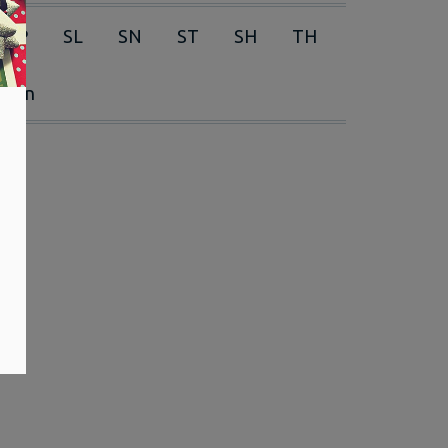
RP
SL
SN
ST
SH
TH
erien