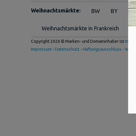
Weihnachtsmärkte:
BW
BY
BE
Weihnachtsmärkte in Frankreich
We
Copyright 2026 © Marken- und Domaininhaber ist
Inter
Impressum
-
Datenschutz
-
Haftungsausschluss
-
Werb