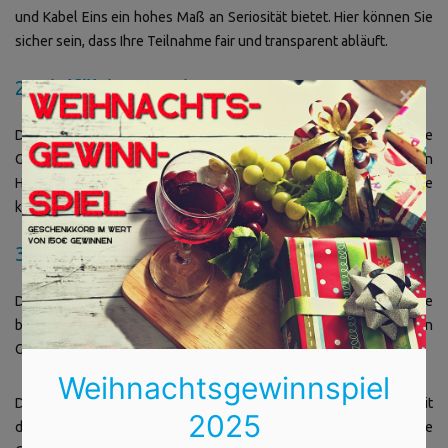
und Kabel Eins ein hohes Maß an Seriosität bietet. Hier können Sie
sicher sein, dass Ihre Teilnahme fair und transparent abläuft.
2.
Vielfältige Gewinne
×
Das Gewinnspiel-Portal bietet das ganze Jahr über spannende
Gewinnspiele, doch der Adventskalender ist zweifellos ein
Highlight. Neben den großen Hauptpreisen gibt es auch zahlreiche
kleinere Gewinne, die Ihren Alltag versüßen können.
3.
Kostenlose Teilnahme
Die Teilnahme an den Gewinnspielen ist kostenlos – alles, was Sie
benötigen, ist ein Account auf der Plattform und ein bisschen
Glück!
Weihnachtsgewinnspiel
Die Adventszeit ist eine Zeit der Freude und des Gebens – und mit
2025
dem Gewinnspiel-Adventskalender von GewinnArena haben Sie die