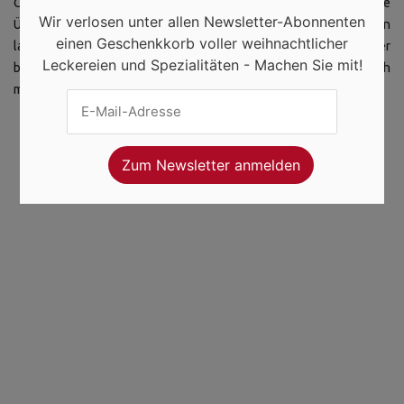
Chance, sich selbst oder anderen eine unvergessliche
Wir verlosen unter allen Newsletter-Abonnenten
Überraschung zu bereiten. Ob Sie ein neuer Besucher oder ein
einen Geschenkkorb voller weihnachtlicher
langjähriger Fan des Gewinnspielportals sind, dieser Kalender
Leckereien und Spezialitäten - Machen Sie mit!
bietet Ihnen eine einzigartige Möglichkeit, Ihre Adventszeit noch
magischer zu gestalten.