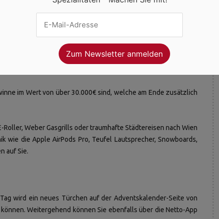
ortrabatt, und das jeden Tag. Sie erhöhen durch Ihre tägliche
 sondern ebenfalls die Chance auf einen von Hauptpreisen, auf
inne im Wert von über 30.000€ sind, welche am Ende zusätzlich
 E-Roller, Weber Gasgrills oder traumhafte Städtereisen nach Wien
k wie die Apple AirPods Pro, Teufel Lautsprecher, Snowboards,
n auf Sie.
 Tag wird ein neues Türchen auf der Adventskalender-Seite von
nen können. Weitergehend können Sie ebenfalls über die Netto-App