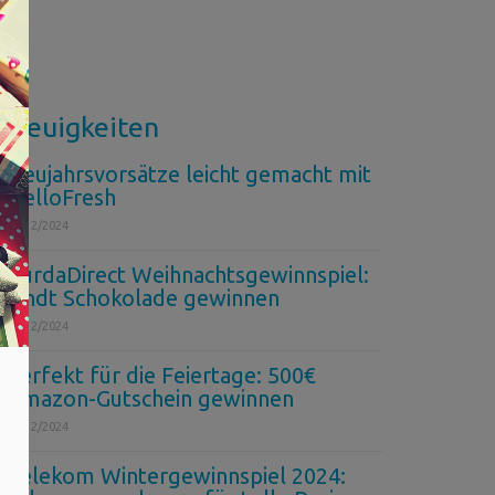
Neuigkeiten
Neujahrsvorsätze leicht gemacht mit
HelloFresh
26/12/2024
BurdaDirect Weihnachtsgewinnspiel:
Lindt Schokolade gewinnen
11/12/2024
Perfekt für die Feiertage: 500€
Amazon-Gutschein gewinnen
10/12/2024
Telekom Wintergewinnspiel 2024: