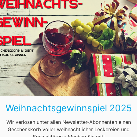
line Adventskalender?
Weihnachtsgewinnspiel 2025
e Möglichkeit, bis zum Weihnachtsabend jeden Tag ein neues
aben wir Ihnen untenstehend aufgelistet:
Wir verlosen unter allen Newsletter-Abonnenten einen
Geschenkkorb voller weihnachtlicher Leckereien und
Spezialitäten - Machen Sie mit!