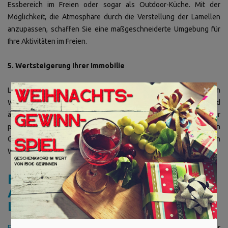
Essbereich im Freien oder sogar als Outdoor-Küche. Mit der
Möglichkeit, die Atmosphäre durch die Verstellung der Lamellen
anzupassen, schaffen Sie eine maßgeschneiderte Umgebung für
Ihre Aktivitäten im Freien.
5. Wertsteigerung Ihrer Immobilie
×
Lamellendächer sind nicht nur praktisch, sondern können auch den
Wert Ihrer Immobilie steigern. Diese modernen Strukturen sind
ästhetisch ansprechend und bieten einen zusätzlichen Anreiz für
potenzielle Käufer. Ein gut gestaltetes Lamellendach kann den
Gesamteindruck Ihrer Außenanlagen verbessern und somit den
Wert Ihrer Immobilie steigern.
Fazit: Verwandeln Sie Ihren
Außenbereich mit einem
Lamellendach
Ein Lamellendach
ist zweifelsohne eine lohnende Investition für Ihr