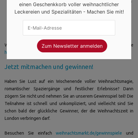
Sie die Stadt aus einer ganz neuen Perspektive – beleuchtet
einen Geschenkkorb voller weihnachtlicher
von tausenden Lichtern.
Leckereien und Spezialitäten - Machen Sie mit!
Kaufen Sie ein Souvenir auf einem der vielen
Kunsthandwerksmärkte
, die nur zur Adventszeit ihre
Türen öffnen.
Weitere Ratschläge für einen Urlaub in die Metropole finden Sie
hier
.
Jetzt mitmachen und gewinnen!
Haben Sie Lust auf ein Wochenende voller Weihnachtsmagie,
romantischer Spaziergänge und festlicher Erlebnisse? Dann
zögern Sie nicht und nehmen Sie an unserem Gewinnspiel teil! Die
Teilnahme ist schnell und unkompliziert, und vielleicht sind Sie
schon bald der glückliche Gewinner, der die Weihnachtszeit in
London verbringen darf.
Besuchen Sie einfach
weihnachtsmarkt.de/gewinnspiele
und