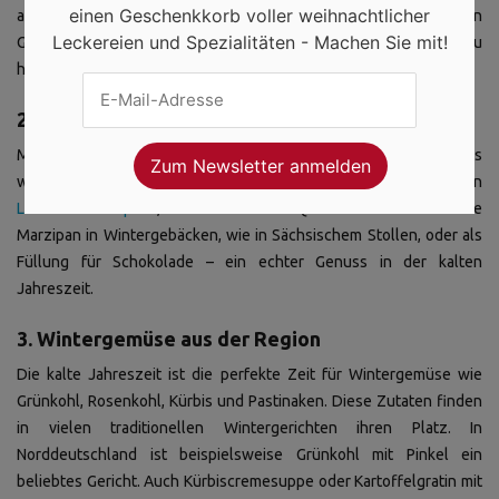
einen Geschenkkorb voller weihnachtlicher
aus dem Saarland besonders gut. Es hat einen leicht milderen
Leckereien und Spezialitäten - Machen Sie mit!
Geschmack als das herkömmliche Sauerkraut und passt perfekt zu
herzhaften Wintergerichten.
2. Marzipan aus Lübeck
Marzipan ist eine der beliebtesten Winterleckereien, besonders
während der Adventszeit. In Lübeck, der Heimat des berühmten
Lübecker Marzipans
, finden Sie edelste Qualitäten. Verwenden Sie
Marzipan in Wintergebäcken, wie in Sächsischem Stollen, oder als
Füllung für Schokolade – ein echter Genuss in der kalten
Jahreszeit.
3. Wintergemüse aus der Region
Die kalte Jahreszeit ist die perfekte Zeit für Wintergemüse wie
Grünkohl, Rosenkohl, Kürbis und Pastinaken. Diese Zutaten finden
in vielen traditionellen Wintergerichten ihren Platz. In
Norddeutschland ist beispielsweise Grünkohl mit Pinkel ein
beliebtes Gericht. Auch Kürbiscremesuppe oder Kartoffelgratin mit