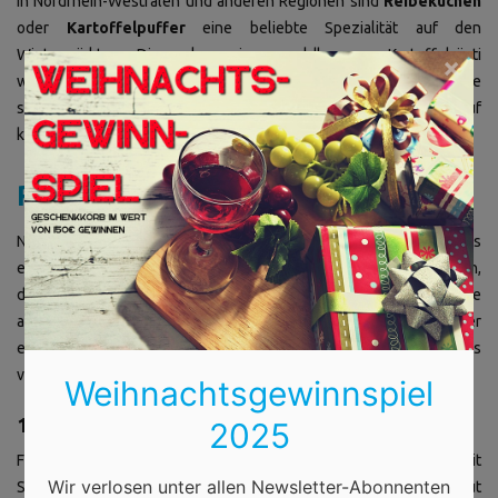
In Nordrhein-Westfalen und anderen Regionen sind
Reibekuchen
oder
Kartoffelpuffer
eine beliebte Spezialität auf den
Wintermärkten. Diese knusprigen, goldbraunen Kartoffelrösti
×
werden häufig mit Apfelmus oder Zuckerrübensirup serviert. Sie
sind besonders beliebt in der kalten Jahreszeit und dürfen auf
keinem Wintermarkt fehlen.
Regionale Zutaten für Ihre Küche
Nicht nur auf Wintermärkten können Sie regionalen Genuss
erleben, sondern auch in Ihrer eigenen Küche. Viele der Zutaten,
die in den regionalen Spezialitäten verwendet werden, können Sie
auf Wochenmärkten oder in spezialisierten Läden finden. Hier
einige Zutaten, mit denen Sie winterliche Rezepte aus
verschiedenen Regionen selbst zubereiten können:
Weihnachtsgewinnspiel
1. Sauerkraut aus dem Saarland
2025
Für ein winterliches Gericht wie Thüringer Rostbratwurst mit
Wir verlosen unter allen Newsletter-Abonnenten
Sauerkraut oder Schäufele mit Sauerkraut eignet sich Sauerkraut