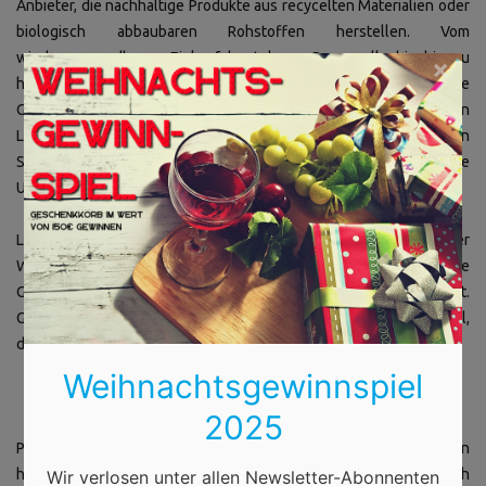
Anbieter, die nachhaltige Produkte aus recycelten Materialien oder
biologisch abbaubaren Rohstoffen herstellen. Vom
wiederverwendbaren Einkaufsbeutel aus Baumwolle bis hin zu
×
handgefertigten Seifen aus natürlichen Inhaltsstoffen – diese
Geschenke zeigen nicht nur Wertschätzung gegenüber den
Liebsten, sondern auch für unseren Planeten. Damit verschenken
Sie ein gutes Gewissen und fördern gleichzeitig kleine
Unternehmen, die sich für Umwelt- und Naturschutz engagieren.
Lassen Sie sich von der Vielfalt und Kreativität der
Weihnachtsmärkte inspirieren und finden Sie das perfekte
Geschenk, das Herzen erwärmt und Erinnerungen schafft.
Genießen Sie die magische Atmosphäre und die Liebe zum Detail,
die jedes handgemachte Produkt ausstrahlt. Frohes Schenken!
Weihnachtsgewinnspiel
2025
P. S. Sollten Sie auf den Märkten nicht das Richtige gefunden
haben, so finden Sie hier Tipps, wie Sie Geschenke und Co. auch
Wir verlosen unter allen Newsletter-Abonnenten