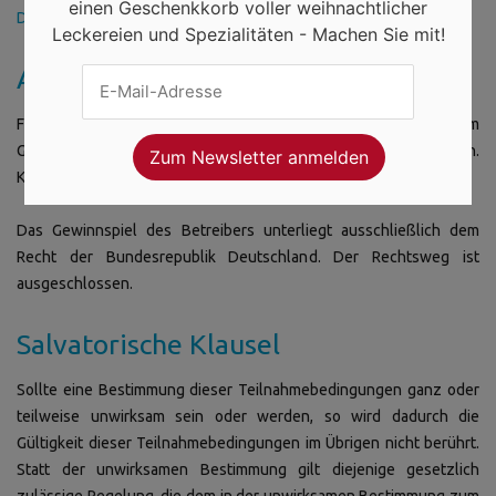
einen Geschenkkorb voller weihnachtlicher
Datenschutzerklärung
hier.
Leckereien und Spezialitäten - Machen Sie mit!
Anwendbares Recht
Fragen oder Beanstandungen im Zusammenhang mit dem
Gewinnspiel sind an den Betreiber zu richten.
Kontaktmöglichkeiten finden sich im Impressumsbereich.
Das Gewinnspiel des Betreibers unterliegt ausschließlich dem
Recht der Bundesrepublik Deutschland. Der Rechtsweg ist
ausgeschlossen.
Salvatorische Klausel
Sollte eine Bestimmung dieser Teilnahmebedingungen ganz oder
teilweise unwirksam sein oder werden, so wird dadurch die
Gültigkeit dieser Teilnahmebedingungen im Übrigen nicht berührt.
Statt der unwirksamen Bestimmung gilt diejenige gesetzlich
zulässige Regelung, die dem in der unwirksamen Bestimmung zum