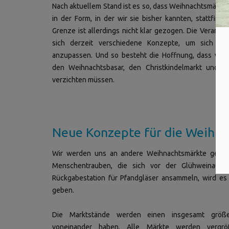
Nach aktuellem Stand ist es so, dass Weihnachtsmärkte 
in der Form, in der wir sie bisher kannten, stattfind
Grenze ist allerdings nicht klar gezogen. Die Veransta
sich derzeit verschiedene Konzepte, um sich an 
anzupassen. Und so besteht die Hoffnung, dass wir 
den Weihnachtsbasar, den Christkindelmarkt und di
verzichten müssen.
Neue Konzepte für die Weihn
Wir werden uns an andere Weihnachtsmärkte gewö
Menschentrauben, die sich vor der Glühweinausg
Rückgabestation für Pfandgläser ansammeln, wird es d
geben.
Die Marktstände werden einen insgesamt größ
voneinander haben. Alle Märkte werden vergrö