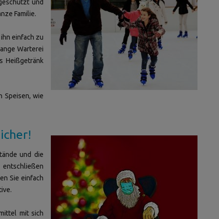
sgeschützt und
anze Familie.
ihn einfach zu
lange Warterei
es Heißgetränk
n Speisen, wie
icher!
Stände und die
 entschließen
en Sie einfach
ive.
ittel mit sich