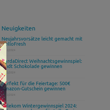
Neuigkeiten
Neujahrsvorsätze leicht gemacht mit
HelloFresh
×
26/12/2024
BurdaDirect Weihnachtsgewinnspiel:
Lindt Schokolade gewinnen
11/12/2024
Perfekt für die Feiertage: 500€
Amazon-Gutschein gewinnen
10/12/2024
Telekom Wintergewinnspiel 2024: