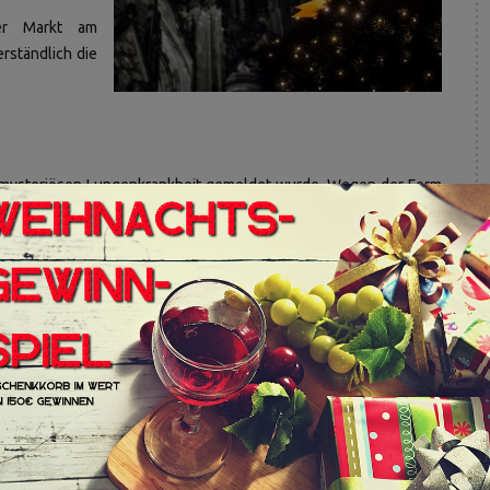
er Markt am
rständlich die
r mysteriösen Lungenkrankheit gemeldet wurde. Wegen der Form
 es ‚Coronavirus‘ genannt. Die Krankheit ist ansteckend und aus
t ausgebrochen ist, strenge Maßnahmen ergriffen.
ankheit sich zu schnell ausbreitet. Deshalb wurden unter anderem
nd eben Volksfeste sowie Jahrmärkte.
nachtsmärkte verzichten müssen?
urchführung stehen noch längst