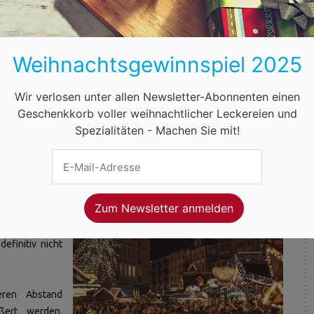
definitiv nicht
en werden. Die
lter überlegen
Weihnachtsgewinnspiel 2025
die Situation
doch nicht auf
e Winterfeste
Wir verlosen unter allen Newsletter-Abonnenten einen
Geschenkkorb voller weihnachtlicher Leckereien und
Spezialitäten - Machen Sie mit!
achtsmärkte
hnen müssen.
abe oder der
efinitiv nicht
eren Abstand
ßert werden,