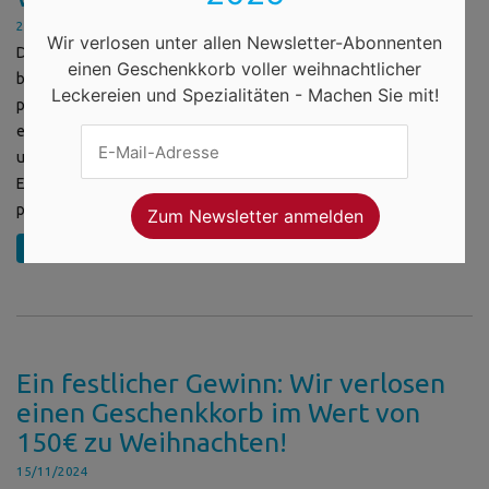
20/11/2024
Wir verlosen unter allen Newsletter-Abonnenten
Die Weihnachtszeit ist eine Zeit voller Magie und Vorfreude –
einen Geschenkkorb voller weihnachtlicher
besonders für Kinder. Was könnte schöner sein, als einen
Leckereien und Spezialitäten - Machen Sie mit!
persönlich adressierten Brief direkt vom Weihnachtsmann zu
erhalten? Ein solches Präsent verbindet Tradition und Kreativität
und sorgt für leuchtende Augen und unvergessliche Momente.
Erfahren Sie jetzt hier mehr über dieses einzigartige und
personalisierbare Geschenk. Was ist […]
weiterlesen
Ein festlicher Gewinn: Wir verlosen
einen Geschenkkorb im Wert von
150€ zu Weihnachten!
15/11/2024