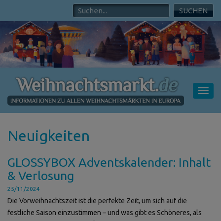
Toggl
navig
Neuigkeiten
GLOSSYBOX Adventskalender: Inhalt
& Verlosung
25/11/2024
Die Vorweihnachtszeit ist die perfekte Zeit, um sich auf die
festliche Saison einzustimmen – und was gibt es Schöneres, als