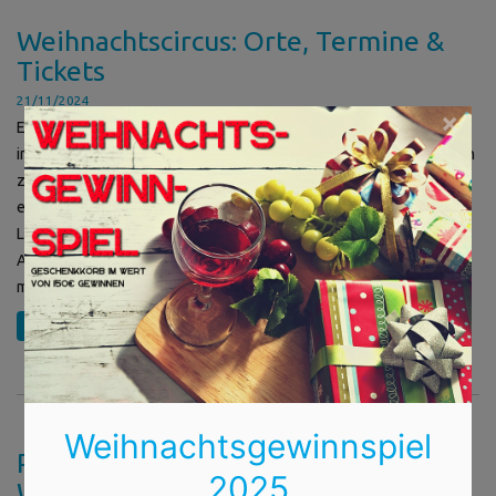
Weihnachtscircus: Orte, Termine &
Tickets
21/11/2024
×
Es gibt kaum etwas Schöneres, als die besinnliche Weihnachtszeit
im Kreise der Familie zu verbringen. Neben den üblichen Ausflügen
zu Weihnachtsmärkten ist ein Besuch im Weihnachtscircus dabei
ein ganz besonderes Highlight, das nicht nur Kinderaugen zum
Leuchten bringt. Die einzigartige Mischung aus festlicher
Atmosphäre, atemberaubender Artistik und magischen Momenten
macht diese Events zu einem unvergesslichen […]
weiterlesen
Weihnachtsgewinnspiel
Personalisierter Brief vom
2025
Weihnachtsmann