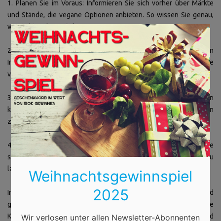
1. Planen Sie im Voraus: Informieren Sie sich vorher über Märkte
und Stände, die vegane Optionen anbieten. So wissen Sie genau,
wo Sie hingehen möchten.
×
2. Fragen ist erlaubt: Scheuen Sie sich nicht, nach den
Inhaltsstoffen zu fragen. Viele Verkäufer freuen sich, Ihnen die
veganen Optionen zu zeigen.
3. Zuhause stärken: Gehen Sie nicht hungrig auf den Markt! Ein
kleiner Snack im Vorfeld hilft, die Verlockungen besser genießen
zu können.
4. Gönnen Sie sich etwas Süßes: Vergessen Sie nicht, sich auch die
süßen Leckereien und Glühweinalternativen nicht entgehen zu
lassen!
Weihnachtsgewinnspiel
2025
In diesem Sinne, machen Sie sich bereit für eine zauberhafte und
genussreiche Zeit auf den Weihnachtsmärkten. Vegane
Köstlichkeiten warten darauf, von Ihnen entdeckt zu werden, und
Wir verlosen unter allen Newsletter-Abonnenten