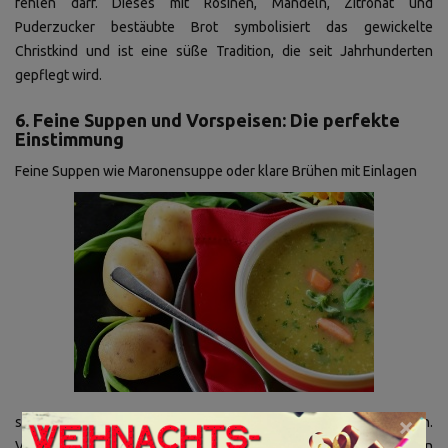
fehlen darf. Dieses mit Rosinen, Mandeln, Zitronat und
Puderzucker bestäubte Brot symbolisiert das gewickelte
Christkind und ist eine süße Tradition, die seit Jahrhunderten
gepflegt wird.
6. Feine Suppen und Vorspeisen: Die perfekte
Einstimmung
Feine Suppen wie Maronensuppe oder klare Brühen mit Einlagen
×
sorgen für eine festliche Einstimmung auf das Weihnachtsessen.
Vorspeisen wie Lachs, Räucherfisch oder edle Salate bringen