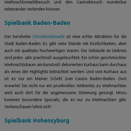
Weihnachtsmarktbesuch und den Casinobesuch wunderbar
miteinander verbinden können.
Spielbank Baden-Baden
Der berühmte
Christkindelmarkt
ist eine echte Attraktion für die
Stadt Baden-Baden. Es gibt viele Stände mit Köstlichkeiten, aber
auch mit qualitativ hochwertigen Waren. Die Gebäude im Umkreis
sind jedes Jahr prachtvoll ausgeleuchtet. Ein schön geschmückter
Weihnachtsbaum am kunstvoll dekorierten Kurhaus kann durchaus
als eines der Highlights betrachtet werden. Und vom Kurhaus aus
ist es nur ein kleiner Schritt zum Casino Baden-Baden. Dort
erwartet Sie nicht nur ein prunkvolles Ambiente; zu Weihnachten
wird auch dort für die angemessene Stimmung gesorgt. Hinzu
kommen besondere Specials, die es nur zu Weihnachten gibt.
Vorbeischauen lohnt sich!
Spielbank Hohensyburg