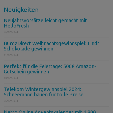
Neuigkeiten
Neujahrsvorsätze leicht gemacht mit
HelloFresh
26/12/2024
BurdaDirect Weihnachtsgewinnspiel: Lindt
Schokolade gewinnen
11/12/2024
Perfekt für die Feiertage: 500€ Amazon-
Gutschein gewinnen
10/12/2024
Telekom Wintergewinnspiel 2024:
Schneemann bauen für tolle Preise
06/12/2024
Netto Online Adventskalender mit 1.800