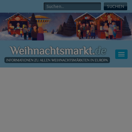
Toggl
navig